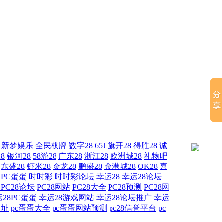
新梦娱乐
全民棋牌
数字28
65J
旗开28
得胜28
诚
8
银河28
58游28
广东28
浙江28
欧洲城28
礼物吧
东盛28
虾米28
金龙28
鹏盛28
金港城28
OK28
喜
PC蛋蛋
时时彩
时时彩论坛
幸运28
幸运28论坛
PC28论坛
PC28网站
PC28大全
PC28预测
PC28网
28PC蛋蛋
幸运28游戏网站
幸运28论坛推广
幸运
网址
pc蛋蛋大全
pc蛋蛋网站预测
pc28信誉平台
pc