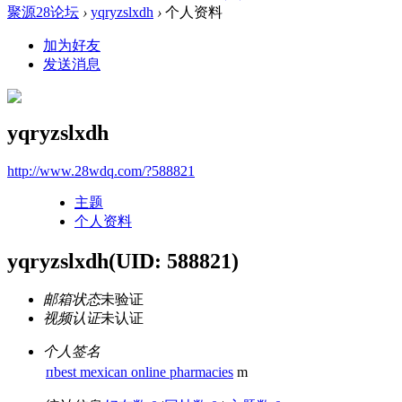
聚源28论坛
›
yqryzslxdh
›
个人资料
加为好友
发送消息
yqryzslxdh
http://www.28wdq.com/?588821
主题
个人资料
yqryzslxdh
(UID: 588821)
邮箱状态
未验证
视频认证
未认证
个人签名
пbest mexican online pharmacies
m