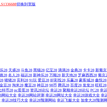
S1336688
切换到宽版
乐28
天盛28
斗鱼28
黑猫28
亿宝28
滴滴28
金典28
卡卡28
新葡京
锋28
名人28
福运28
新神乐28
万顺28
新天地28
芝麻西西28
葡京2
28
猪猪28
宾利28
91玩
爱豆28
好彩投28
乐赢28
豪客城28
鑫悦28
金豆28
淘米28
魔豆28
神豆28
98币
腾讯28
百度28
发发28
旺旺28
比特币28
pc蛋蛋28
资讯28论坛
幸运28
聚顺幸运28论坛
PC28
幸运
8网站大全
幸运28网站评测
幸运28网址大全
幸运28游戏大全
幸运
站
幸运28技巧大全
幸运28预测网站
幸运飞艇大全
加拿大28预测