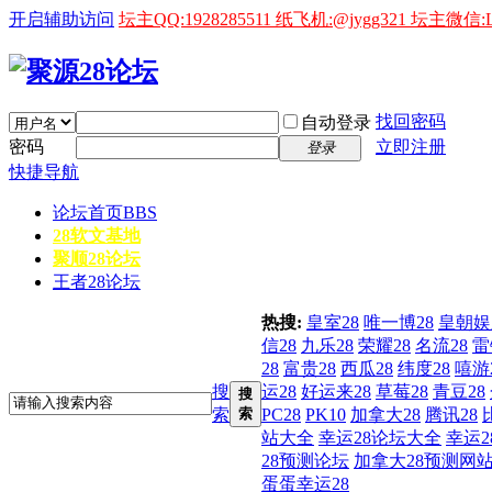
开启辅助访问
坛主QQ:1928285511 纸飞机:@jygg321 坛主微信:L
找回密码
自动登录
密码
立即注册
登录
快捷导航
论坛首页
BBS
28软文基地
聚顺28论坛
王者28论坛
热搜:
皇室28
唯一博28
皇朝娱
信28
九乐28
荣耀28
名流28
雷
28
富贵28
西瓜28
纬度28
嘻游
搜
运28
好运来28
草莓28
青豆28
搜
索
索
PC28
PK10
加拿大28
腾讯28
站大全
幸运28论坛大全
幸运2
28预测论坛
加拿大28预测网
蛋蛋幸运28