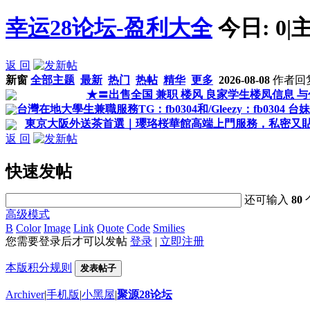
幸运28论坛-盈利大全
今日:
0
|
返 回
新窗
全部主题
最新
热门
热帖
精华
更多
2026-08-08
作者
回
★〓出售全国 兼职 楼风 良家学生楼凤信息 与你
台灣在地大學生兼職服務TG：fb0304和/Gleezy：fb030
東京大阪外送茶首選｜瓔珞桜華館高端上門服務，私密又貼心T
返 回
快速发帖
还可输入
80
高级模式
B
Color
Image
Link
Quote
Code
Smilies
您需要登录后才可以发帖
登录
|
立即注册
本版积分规则
发表帖子
Archiver
|
手机版
|
小黑屋
|
聚源28论坛