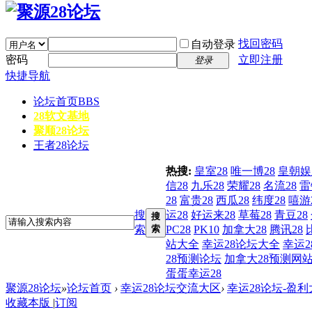
找回密码
自动登录
密码
立即注册
登录
快捷导航
论坛首页
BBS
28软文基地
聚顺28论坛
王者28论坛
热搜:
皇室28
唯一博28
皇朝娱
信28
九乐28
荣耀28
名流28
雷
28
富贵28
西瓜28
纬度28
嘻游
搜
运28
好运来28
草莓28
青豆28
搜
索
索
PC28
PK10
加拿大28
腾讯28
站大全
幸运28论坛大全
幸运2
28预测论坛
加拿大28预测网
蛋蛋幸运28
聚源28论坛
»
论坛首页
›
幸运28论坛交流大区
›
幸运28论坛-盈利
收藏本版
|
订阅