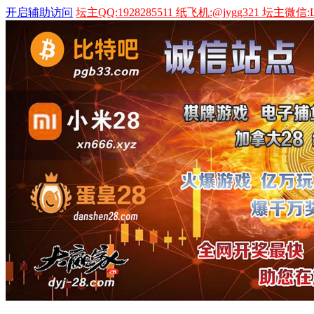
开启辅助访问
坛主QQ:1928285511 纸飞机:@jygg321 坛主微信:L