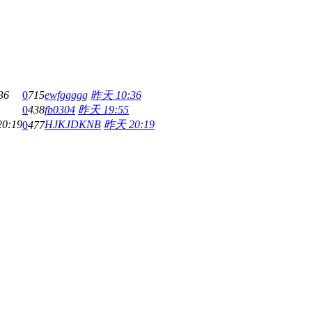
36
0
715
ewfggggg
昨天 10:36
0
438
fb0304
昨天 19:55
0:19
HJKJDKNB
昨天 20:19
0
477