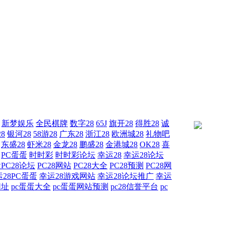
新梦娱乐
全民棋牌
数字28
65J
旗开28
得胜28
诚
8
银河28
58游28
广东28
浙江28
欧洲城28
礼物吧
东盛28
虾米28
金龙28
鹏盛28
金港城28
OK28
喜
PC蛋蛋
时时彩
时时彩论坛
幸运28
幸运28论坛
PC28论坛
PC28网站
PC28大全
PC28预测
PC28网
28PC蛋蛋
幸运28游戏网站
幸运28论坛推广
幸运
网址
pc蛋蛋大全
pc蛋蛋网站预测
pc28信誉平台
pc