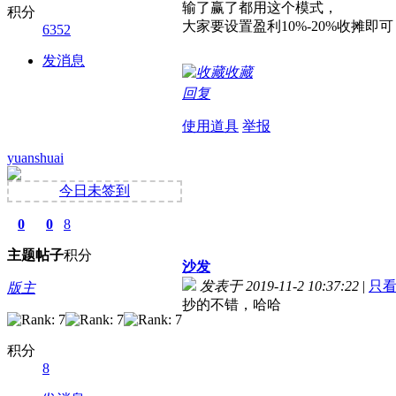
输了赢了都用这个模式，
积分
大家要设置盈利10%-20%收摊即可
6352
发消息
收藏
回复
使用道具
举报
yuanshuai
今日未签到
0
0
8
主题
帖子
积分
沙发
发表于 2019-11-2 10:37:22
|
只
版主
抄的不错，哈哈
积分
8