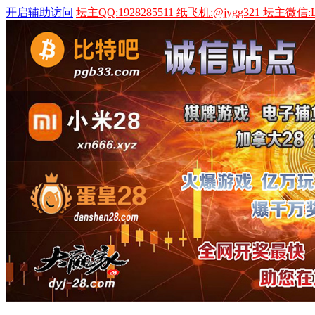
开启辅助访问
坛主QQ:1928285511 纸飞机:@jygg321 坛主微信:L