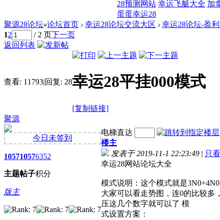
28预测网站
幸运飞艇大全
加
蛋蛋幸运28
聚源28论坛
»
论坛首页
›
幸运28论坛交流大区
›
幸运28论坛-盈
1
2
/ 2 页
下一页
返回列表
幸运28平挂000模式
查看:
11793
|
回复:
28
[复制链接]
聚源
电梯直达
今日未签到
楼主
发表于 2019-11-1 22:23:49
|
只
1057
1057
6352
幸运28网站论坛大全
主题
帖子
积分
模式说明：这个模式就是3N0+4N0+
版主
大家可以看走势图，连0的比较多，而且赔率什么的
压这几个数字就可以了 模
式设置方案：