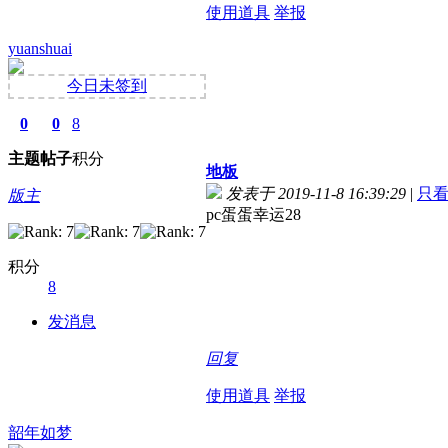
使用道具
举报
yuanshuai
今日未签到
0
0
8
主题
帖子
积分
地板
发表于 2019-11-8 16:39:29
|
只
版主
pc蛋蛋幸运28
积分
8
发消息
回复
使用道具
举报
韶年如梦