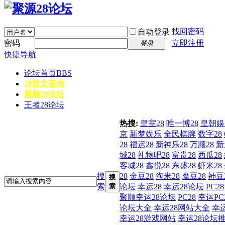
找回密码
自动登录
密码
立即注册
登录
快捷导航
论坛首页
BBS
28软文基地
聚顺28论坛
王者28论坛
热搜:
皇室28
唯一博28
皇朝娱
京
新梦娱乐
全民棋牌
数字28
28
福运28
新神乐28
万顺28
新
城28
礼物吧28
富贵28
西瓜28
客城28
鑫悦28
东盛28
虾米28
搜
28
金豆28
淘米28
魔豆28
神豆
搜
索
索
论坛
幸运28
幸运28论坛
PC28
聚顺幸运28论坛
PC28
幸运PC
论坛大全
幸运28网站大全
幸
幸运28游戏网站
幸运28论坛