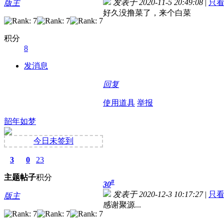
发表于 2020-11-5 20:49:08
|
只
版主
好久没撸菜了，来个白菜
积分
8
发消息
回复
使用道具
举报
韶年如梦
今日未签到
3
0
23
主题
帖子
积分
#
30
发表于 2020-12-3 10:17:27
|
只
版主
感谢聚源...