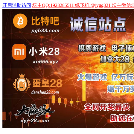
开启辅助访问
坛主QQ:1928285511 纸飞机:@jygg321 坛主微信:L