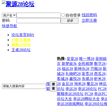
找回密码
自动登录
密码
立即注册
登录
快捷导航
论坛首页
BBS
28软文基地
聚顺28论坛
王者28论坛
热搜:
皇室28
唯一博28
皇朝娱
京
新梦娱乐
全民棋牌
数字28
28
福运28
新神乐28
万顺28
新
城28
礼物吧28
富贵28
西瓜28
客城28
鑫悦28
东盛28
虾米28
搜
28
金豆28
淘米28
魔豆28
神豆
搜
索
索
论坛
幸运28
幸运28论坛
PC28
聚顺幸运28论坛
PC28
幸运PC
论坛大全
幸运28网站大全
幸
幸运28游戏网站
幸运28论坛