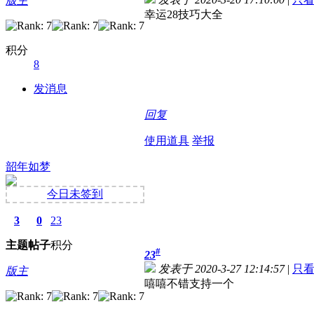
版主
幸运28技巧大全
积分
8
发消息
回复
使用道具
举报
韶年如梦
今日未签到
3
0
23
主题
帖子
积分
#
23
发表于 2020-3-27 12:14:57
|
只
版主
嘻嘻不错支持一个