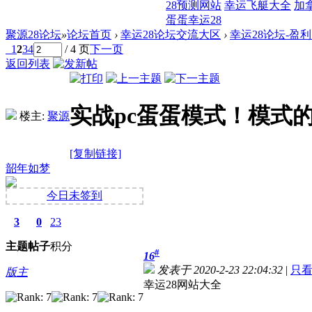
28预测网站
幸运飞艇大全
加
蛋蛋幸运28
聚源28论坛
»
论坛首页
›
幸运28论坛交流大区
›
幸运28论坛-盈
1
2
3
4
/ 4 页
下一页
返回列表
实战pc蛋蛋模式！模式
楼主:
聚源
[复制链接]
韶年如梦
今日未签到
3
0
23
主题
帖子
积分
#
16
发表于 2020-2-23 22:04:32
|
只
版主
幸运28网站大全