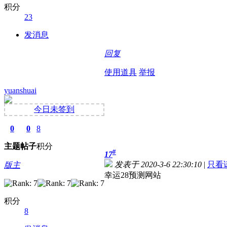
积分
23
发消息
回复
使用道具
举报
yuanshuai
今日未签到
0
0
8
主题
帖子
积分
#
17
发表于 2020-3-6 22:30:10
|
只看
版主
幸运28预测网站
积分
8