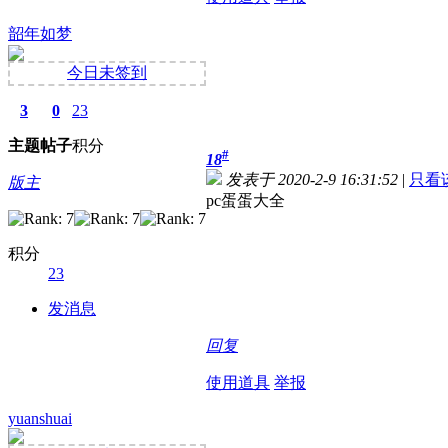
韶年如梦
今日未签到
3
0
23
主题
帖子
积分
#
18
发表于 2020-2-9 16:31:52
|
只看
版主
pc蛋蛋大全
积分
23
发消息
回复
使用道具
举报
yuanshuai