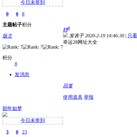
今日未签到
0
0
8
主题
帖子
积分
#
19
发表于 2020-2-19 14:46:30
|
只
版主
幸运28网址大全
积分
8
发消息
回复
使用道具
举报
韶年如梦
今日未签到
3
0
23