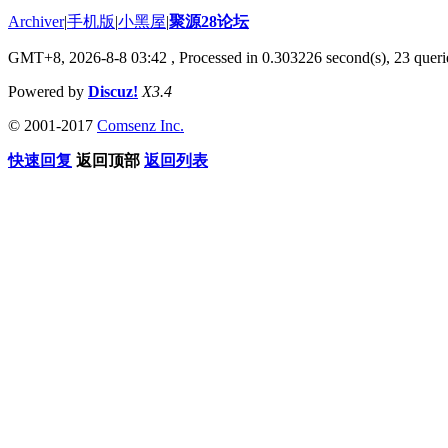
Archiver
|
手机版
|
小黑屋
|
聚源28论坛
GMT+8, 2026-8-8 03:42
, Processed in 0.303226 second(s), 23 querie
Powered by
Discuz!
X3.4
© 2001-2017
Comsenz Inc.
快速回复
返回顶部
返回列表