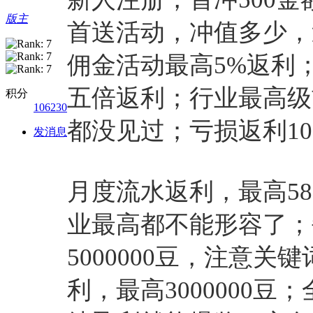
版主
首送活动，冲值多少，
佣金活动最高5%返利
五倍返利；行业最高级
积分
106230
都没见过；亏损返利1
发消息
月度流水返利，最高58
业最高都不能形容了；
5000000豆，注意关键
利，最高3000000