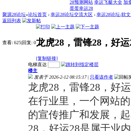
28预测网站
幸运飞艇大全
加
蛋蛋幸运28
聚源28论坛
»
论坛首页
›
幸运28论坛交流大区
›
幸运28论坛-软
返回列表
龙虎28，雷锋28，好
查看:
625
|
回复:
0
[复制链接]
电梯直达
楼主
发表于 2026-2-12 08:15:17
|
只看该作者
龙虎28，雷锋28，好
在行业里，一个网站的
的宣传推广和发展，起
28，好运28是属于