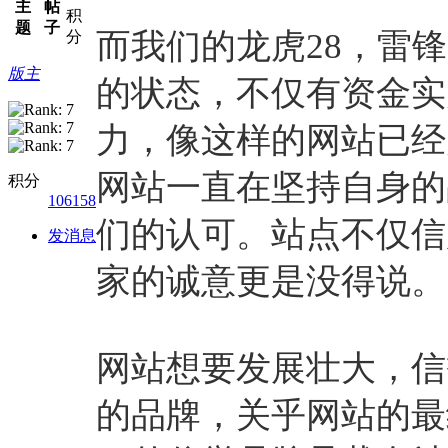
主
帖
积
题
子
而我们的龙虎28，雷锋
分
版主
的状态，不仅有资金实
力，像这样的网站已经
网站一直在坚持自身的
积分
106158
们的认可。站点不仅信
发消息
家的诚意更是没得说。
网站想要发展壮大，信
的品牌，关乎网站的最