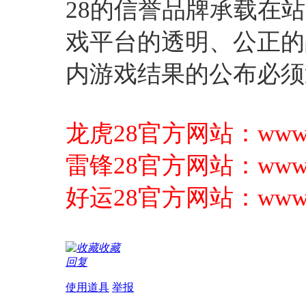
28的信誉品牌承载在
戏平台的透明、公正的
内游戏结果的公布必须
龙虎28官方网站：www点l
雷锋28官方网站：www点
好运28官方网站：www点
收藏
回复
使用道具
举报