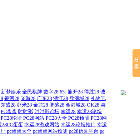
新梦娱乐
全民棋牌
数字28
65J
旗开28
得胜28
诚
8
银河28
58游28
广东28
浙江28
欧洲城28
礼物吧
东盛28
虾米28
金龙28
鹏盛28
金港城28
OK28
喜
PC蛋蛋
时时彩
时时彩论坛
幸运28
幸运28论坛
PC28论坛
PC28网站
PC28大全
PC28预测
PC28网
28PC蛋蛋
幸运28游戏网站
幸运28论坛推广
幸运
网址
pc蛋蛋大全
pc蛋蛋网站预测
pc28信誉平台
pc