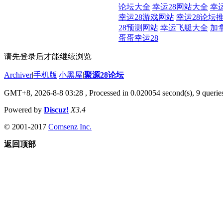
论坛大全
幸运28网站大全
幸
幸运28游戏网站
幸运28论坛
28预测网站
幸运飞艇大全
加
蛋蛋幸运28
请先登录后才能继续浏览
Archiver
|
手机版
|
小黑屋
|
聚源28论坛
GMT+8, 2026-8-8 03:28
, Processed in 0.020054 second(s), 9 queries
Powered by
Discuz!
X3.4
© 2001-2017
Comsenz Inc.
返回顶部