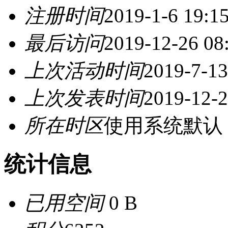
注册时间
2019-1-6 19:1
最后访问
2019-12-26 08
上次活动时间
2019-7-13
上次发表时间
2019-12-2
所在时区
使用系统默认
统计信息
已用空间
0 B