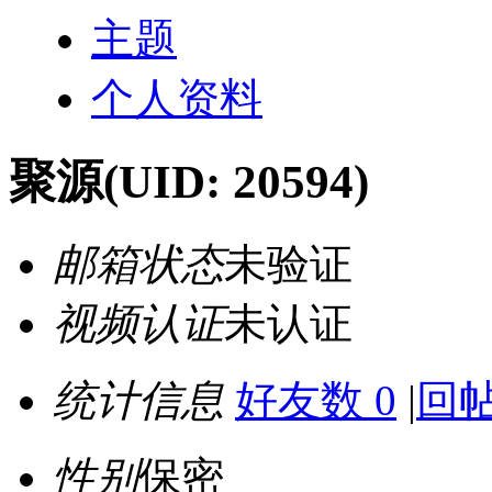
主题
个人资料
聚源
(UID: 20594)
邮箱状态
未验证
视频认证
未认证
统计信息
好友数 0
|
回帖
性别
保密