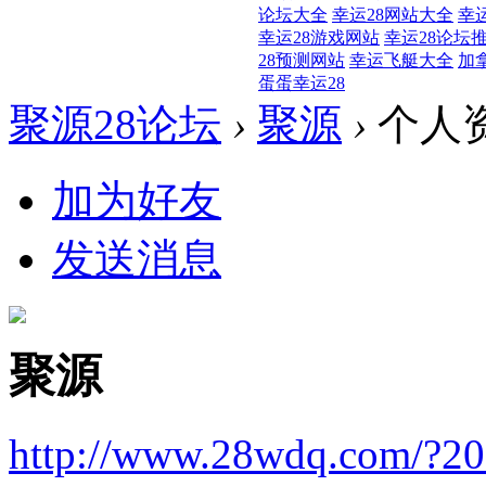
论坛大全
幸运28网站大全
幸
幸运28游戏网站
幸运28论坛
28预测网站
幸运飞艇大全
加
蛋蛋幸运28
聚源28论坛
›
聚源
›
个人
加为好友
发送消息
聚源
http://www.28wdq.com/?2