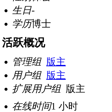
生日
-
学历
博士
活跃概况
管理组
版主
用户组
版主
扩展用户组
版主
在线时间
1 小时