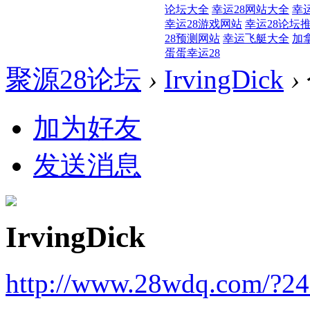
论坛大全
幸运28网站大全
幸
幸运28游戏网站
幸运28论坛
28预测网站
幸运飞艇大全
加
蛋蛋幸运28
聚源28论坛
›
IrvingDick
›
加为好友
发送消息
IrvingDick
http://www.28wdq.com/?2