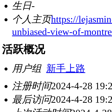
生日
-
个人主页
https://lejasm
unbiased-view-of-montre
活跃概况
用户组
新手上路
注册时间
2024-4-28 19:
最后访问
2024-4-28 19: