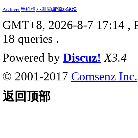
Archiver
|
手机版
|
小黑屋
|
聚源28论坛
GMT+8, 2026-8-7 17:14
, 
18 queries .
Powered by
Discuz!
X3.4
© 2001-2017
Comsenz Inc.
返回顶部