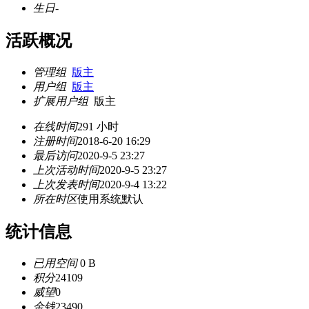
生日
-
活跃概况
管理组
版主
用户组
版主
扩展用户组
版主
在线时间
291 小时
注册时间
2018-6-20 16:29
最后访问
2020-9-5 23:27
上次活动时间
2020-9-5 23:27
上次发表时间
2020-9-4 13:22
所在时区
使用系统默认
统计信息
已用空间
0 B
积分
24109
威望
0
金钱
23490