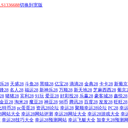
S1336688
切换到宽版
乐28
天盛28
斗鱼28
黑猫28
亿宝28
滴滴28
金典28
卡卡28
新葡京
锋28
名人28
福运28
新神乐28
万顺28
新天地28
芝麻西西28
葡京2
28
猪猪28
宾利28
91玩
爱豆28
好彩投28
乐赢28
豪客城28
鑫悦28
金豆28
淘米28
魔豆28
神豆28
98币
腾讯28
百度28
发发28
旺旺28
比特币28
pc蛋蛋28
资讯28论坛
幸运28
聚顺幸运28论坛
PC28
幸运
8网站大全
幸运28网站评测
幸运28网址大全
幸运28游戏大全
幸运
站
幸运28技巧大全
幸运28预测网站
幸运飞艇大全
加拿大28预测