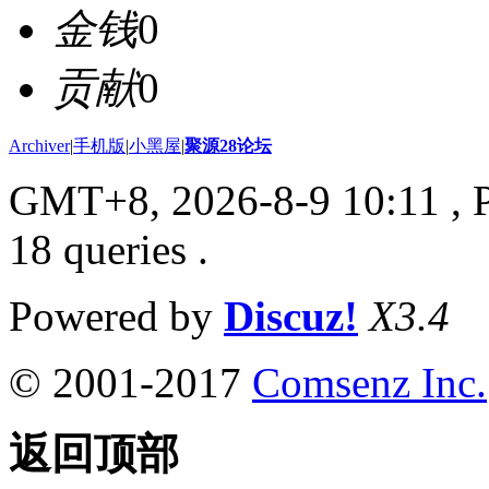
金钱
0
贡献
0
Archiver
|
手机版
|
小黑屋
|
聚源28论坛
GMT+8, 2026-8-9 10:11
, 
18 queries .
Powered by
Discuz!
X3.4
© 2001-2017
Comsenz Inc.
返回顶部