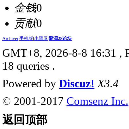
金钱
0
贡献
0
Archiver
|
手机版
|
小黑屋
|
聚源28论坛
GMT+8, 2026-8-8 16:31
, 
18 queries .
Powered by
Discuz!
X3.4
© 2001-2017
Comsenz Inc.
返回顶部