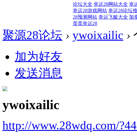
论坛大全
幸运28网站大全
幸
幸运28游戏网站
幸运28论坛
28预测网站
幸运飞艇大全
加
蛋蛋幸运28
聚源28论坛
›
ywoixailic
›
加为好友
发送消息
ywoixailic
http://www.28wdq.com/?4