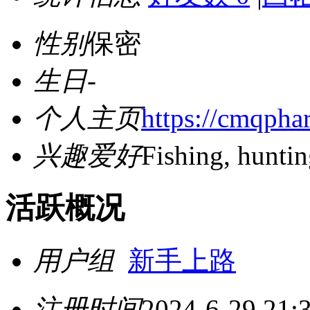
性别
保密
生日
-
个人主页
https://cmqpha
兴趣爱好
Fishing, hunti
活跃概况
用户组
新手上路
注册时间
2024-6-29 21: