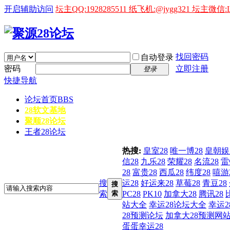
开启辅助访问
坛主QQ:1928285511 纸飞机:@jygg321 坛主微信:L
找回密码
自动登录
密码
立即注册
登录
快捷导航
论坛首页
BBS
28软文基地
聚顺28论坛
王者28论坛
热搜:
皇室28
唯一博28
皇朝娱
信28
九乐28
荣耀28
名流28
雷
28
富贵28
西瓜28
纬度28
嘻游
搜
运28
好运来28
草莓28
青豆28
搜
索
索
PC28
PK10
加拿大28
腾讯28
站大全
幸运28论坛大全
幸运2
28预测论坛
加拿大28预测网
蛋蛋幸运28