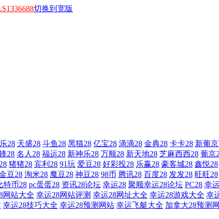
S1336688
切换到宽版
乐28
天盛28
斗鱼28
黑猫28
亿宝28
滴滴28
金典28
卡卡28
新葡京
锋28
名人28
福运28
新神乐28
万顺28
新天地28
芝麻西西28
葡京2
28
猪猪28
宾利28
91玩
爱豆28
好彩投28
乐赢28
豪客城28
鑫悦28
金豆28
淘米28
魔豆28
神豆28
98币
腾讯28
百度28
发发28
旺旺28
比特币28
pc蛋蛋28
资讯28论坛
幸运28
聚顺幸运28论坛
PC28
幸运
8网站大全
幸运28网站评测
幸运28网址大全
幸运28游戏大全
幸运
站
幸运28技巧大全
幸运28预测网站
幸运飞艇大全
加拿大28预测