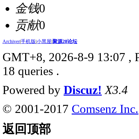
金钱
0
贡献
0
Archiver
|
手机版
|
小黑屋
|
聚源28论坛
GMT+8, 2026-8-9 13:07
, 
18 queries .
Powered by
Discuz!
X3.4
© 2001-2017
Comsenz Inc.
返回顶部