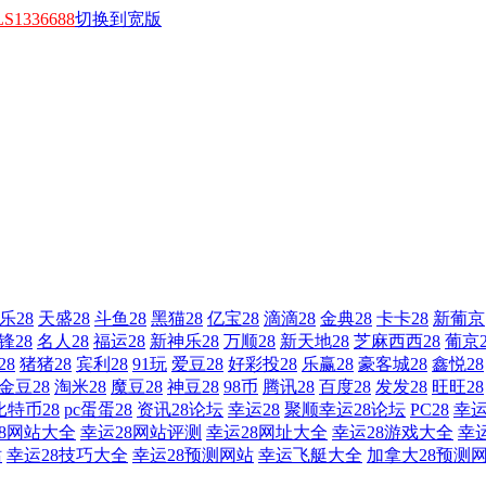
S1336688
切换到宽版
乐28
天盛28
斗鱼28
黑猫28
亿宝28
滴滴28
金典28
卡卡28
新葡京
锋28
名人28
福运28
新神乐28
万顺28
新天地28
芝麻西西28
葡京2
28
猪猪28
宾利28
91玩
爱豆28
好彩投28
乐赢28
豪客城28
鑫悦28
金豆28
淘米28
魔豆28
神豆28
98币
腾讯28
百度28
发发28
旺旺28
比特币28
pc蛋蛋28
资讯28论坛
幸运28
聚顺幸运28论坛
PC28
幸运
8网站大全
幸运28网站评测
幸运28网址大全
幸运28游戏大全
幸运
站
幸运28技巧大全
幸运28预测网站
幸运飞艇大全
加拿大28预测