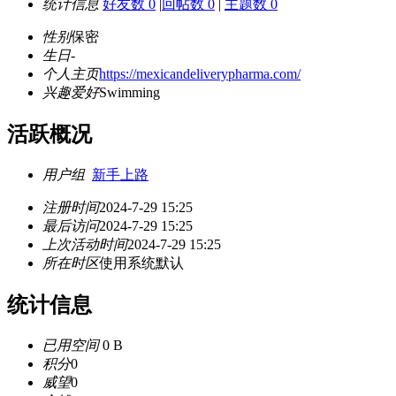
统计信息
好友数 0
|
回帖数 0
|
主题数 0
性别
保密
生日
-
个人主页
https://mexicandeliverypharma.com/
兴趣爱好
Swimming
活跃概况
用户组
新手上路
注册时间
2024-7-29 15:25
最后访问
2024-7-29 15:25
上次活动时间
2024-7-29 15:25
所在时区
使用系统默认
统计信息
已用空间
0 B
积分
0
威望
0