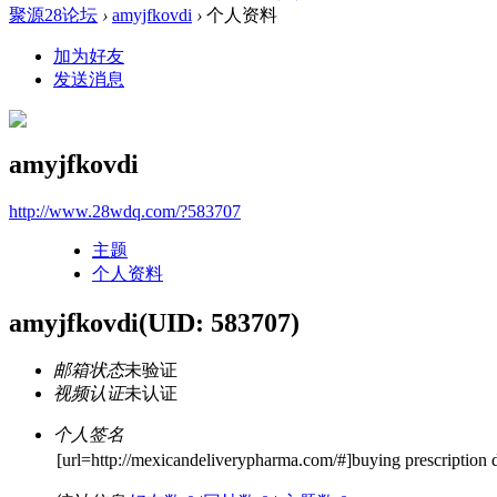
聚源28论坛
›
amyjfkovdi
›
个人资料
加为好友
发送消息
amyjfkovdi
http://www.28wdq.com/?583707
主题
个人资料
amyjfkovdi
(UID: 583707)
邮箱状态
未验证
视频认证
未认证
个人签名
[url=http://mexicandeliverypharma.com/#]buying prescription 