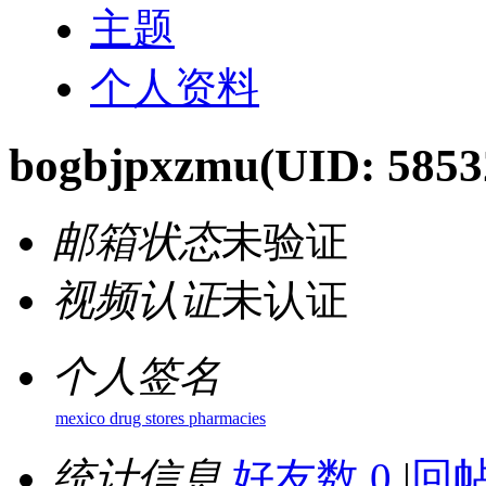
主题
个人资料
bogbjpxzmu
(UID: 5853
邮箱状态
未验证
视频认证
未认证
个人签名
mexico drug stores pharmacies
统计信息
好友数 0
|
回帖