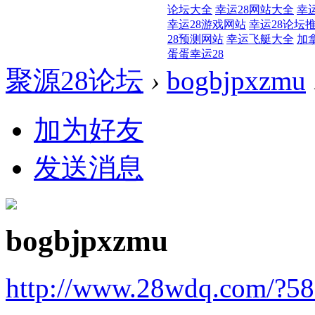
论坛大全
幸运28网站大全
幸
幸运28游戏网站
幸运28论坛
28预测网站
幸运飞艇大全
加
蛋蛋幸运28
聚源28论坛
›
bogbjpxzmu
加为好友
发送消息
bogbjpxzmu
http://www.28wdq.com/?5