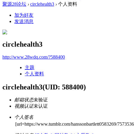
聚源28论坛
›
circlehealth3
›
个人资料
加为好友
发送消息
circlehealth3
http://www.28wdq.com/?588400
主题
个人资料
circlehealth3
(UID: 588400)
邮箱状态
未验证
视频认证
未认证
个人签名
[url=https://www.tumblr.com/hanssonbartlett0583269/757353