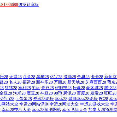
S1336688
切换到宽版
乐28
天盛28
斗鱼28
黑猫28
亿宝28
滴滴28
金典28
卡卡28
新葡京
锋28
名人28
福运28
新神乐28
万顺28
新天地28
芝麻西西28
葡京2
28
猪猪28
宾利28
91玩
爱豆28
好彩投28
乐赢28
豪客城28
鑫悦28
金豆28
淘米28
魔豆28
神豆28
98币
腾讯28
百度28
发发28
旺旺28
比特币28
pc蛋蛋28
资讯28论坛
幸运28
聚顺幸运28论坛
PC28
幸运
8网站大全
幸运28网站评测
幸运28网址大全
幸运28游戏大全
幸运
站
幸运28技巧大全
幸运28预测网站
幸运飞艇大全
加拿大28预测