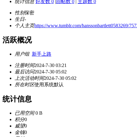
统计信息
好友数 0
|
回帖数 0
|
主题数 0
性别
保密
生日
-
个人主页
https://www.tumblr.com/hanssonbartlett0583269/7573
活跃概况
用户组
新手上路
注册时间
2024-7-30 03:21
最后访问
2024-7-30 05:02
上次活动时间
2024-7-30 05:02
所在时区
使用系统默认
统计信息
已用空间
0 B
积分
0
威望
0
金钱
0