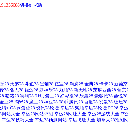
S1336688
切换到宽版
乐28
天盛28
斗鱼28
黑猫28
亿宝28
滴滴28
金典28
卡卡28
新葡京
锋28
名人28
福运28
新神乐28
万顺28
新天地28
芝麻西西28
葡京2
28
猪猪28
宾利28
91玩
爱豆28
好彩投28
乐赢28
豪客城28
鑫悦28
金豆28
淘米28
魔豆28
神豆28
98币
腾讯28
百度28
发发28
旺旺28
比特币28
pc蛋蛋28
资讯28论坛
幸运28
聚顺幸运28论坛
PC28
幸运
8网站大全
幸运28网站评测
幸运28网址大全
幸运28游戏大全
幸运
站
幸运28技巧大全
幸运28预测网站
幸运飞艇大全
加拿大28预测