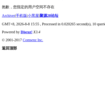
抱歉，您指定的用户空间不存在
Archiver
|
手机版
|
小黑屋
|
聚源28论坛
GMT+8, 2026-8-8 15:55
, Processed in 0.020265 second(s), 10 querie
Powered by
Discuz!
X3.4
© 2001-2017
Comsenz Inc.
返回顶部