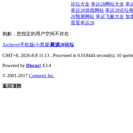
论坛大全
幸运28网站大全
幸
幸运28游戏网站
幸运28论坛
28预测网站
幸运飞艇大全
加
蛋蛋幸运28
抱歉，您指定的用户空间不存在
Archiver
|
手机版
|
小黑屋
|
聚源28论坛
GMT+8, 2026-8-8 11:13
, Processed in 0.018444 second(s), 10 querie
Powered by
Discuz!
X3.4
© 2001-2017
Comsenz Inc.
返回顶部