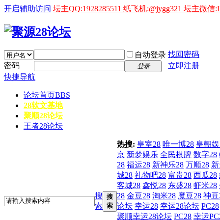
开启辅助访问
坛主QQ:1928285511 纸飞机:@jygg321 坛主微信:L
找回密码
自动登录
密码
立即注册
登录
快捷导航
论坛首页
BBS
28软文基地
聚顺28论坛
王者28论坛
热搜:
皇室28
唯一博28
皇朝娱
京
新梦娱乐
全民棋牌
数字28
28
福运28
新神乐28
万顺28
新
城28
礼物吧28
富贵28
西瓜28
客城28
鑫悦28
东盛28
虾米28
搜
28
金豆28
淘米28
魔豆28
神豆
搜
索
索
论坛
幸运28
幸运28论坛
PC28
聚顺幸运28论坛
PC28
幸运PC