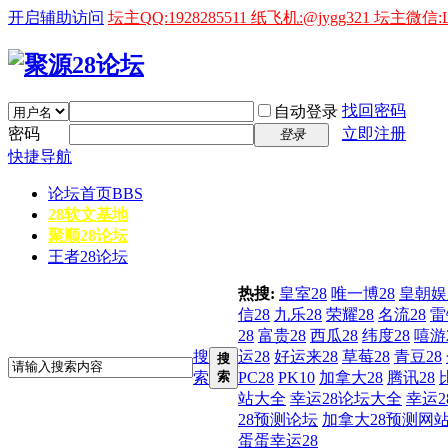
开启辅助访问
坛主QQ:1928285511 纸飞机:@jygg321 坛主微信:L
找回密码
自动登录
密码
立即注册
登录
快捷导航
论坛首页
BBS
28软文基地
聚顺28论坛
王者28论坛
热搜:
皇室28
唯一博28
皇朝娱
信28
九乐28
荣耀28
名流28
雷
28
富贵28
西瓜28
纬度28
嘻游
搜
运28
好运来28
草莓28
青豆28
搜
索
索
PC28
PK10
加拿大28
腾讯28
站大全
幸运28论坛大全
幸运2
28预测论坛
加拿大28预测网
蛋蛋幸运28