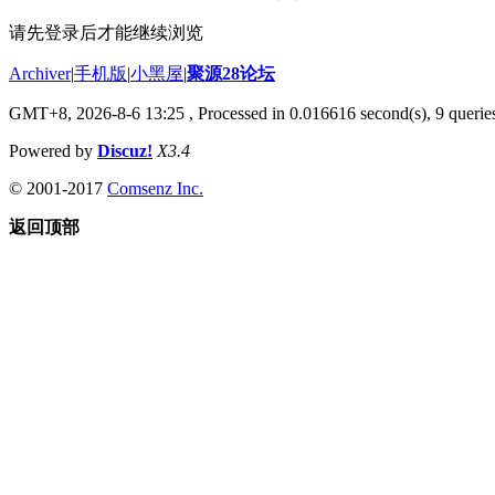
请先登录后才能继续浏览
Archiver
|
手机版
|
小黑屋
|
聚源28论坛
GMT+8, 2026-8-6 13:25
, Processed in 0.016616 second(s), 9 queries
Powered by
Discuz!
X3.4
© 2001-2017
Comsenz Inc.
返回顶部