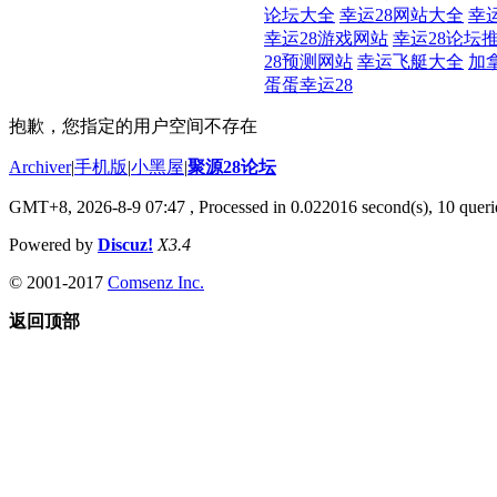
论坛大全
幸运28网站大全
幸
幸运28游戏网站
幸运28论坛
28预测网站
幸运飞艇大全
加
蛋蛋幸运28
抱歉，您指定的用户空间不存在
Archiver
|
手机版
|
小黑屋
|
聚源28论坛
GMT+8, 2026-8-9 07:47
, Processed in 0.022016 second(s), 10 querie
Powered by
Discuz!
X3.4
© 2001-2017
Comsenz Inc.
返回顶部