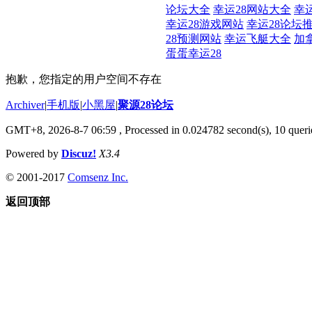
论坛大全
幸运28网站大全
幸
幸运28游戏网站
幸运28论坛
28预测网站
幸运飞艇大全
加
蛋蛋幸运28
抱歉，您指定的用户空间不存在
Archiver
|
手机版
|
小黑屋
|
聚源28论坛
GMT+8, 2026-8-7 06:59
, Processed in 0.024782 second(s), 10 querie
Powered by
Discuz!
X3.4
© 2001-2017
Comsenz Inc.
返回顶部