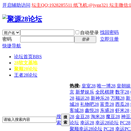
开启辅助访问
坛主QQ:1928285511 纸飞机:@jygg321 坛主微信:L
找回密码
自动登录
密码
立即注册
登录
快捷导航
论坛首页
BBS
28软文基地
聚顺28论坛
王者28论坛
热搜:
皇室28
唯一博28
皇朝娱
京
新梦娱乐
全民棋牌
数字28
28
福运28
新神乐28
万顺28
新
城28
礼物吧28
富贵28
西瓜28
客城28
鑫悦28
东盛28
虾米28
搜
28
金豆28
淘米28
魔豆28
神豆
搜
索
索
论坛
幸运28
幸运28论坛
PC28
聚顺幸运28论坛
PC28
幸运PC