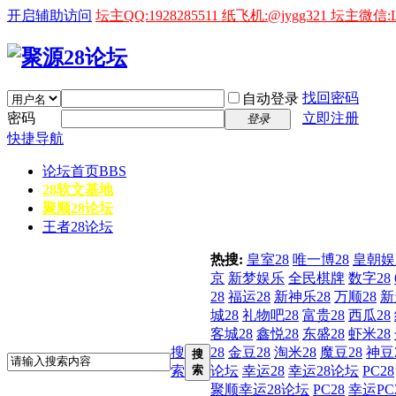
开启辅助访问
坛主QQ:1928285511 纸飞机:@jygg321 坛主微信:L
找回密码
自动登录
密码
立即注册
登录
快捷导航
论坛首页
BBS
28软文基地
聚顺28论坛
王者28论坛
热搜:
皇室28
唯一博28
皇朝娱
京
新梦娱乐
全民棋牌
数字28
28
福运28
新神乐28
万顺28
新
城28
礼物吧28
富贵28
西瓜28
客城28
鑫悦28
东盛28
虾米28
搜
28
金豆28
淘米28
魔豆28
神豆
搜
索
索
论坛
幸运28
幸运28论坛
PC28
聚顺幸运28论坛
PC28
幸运PC