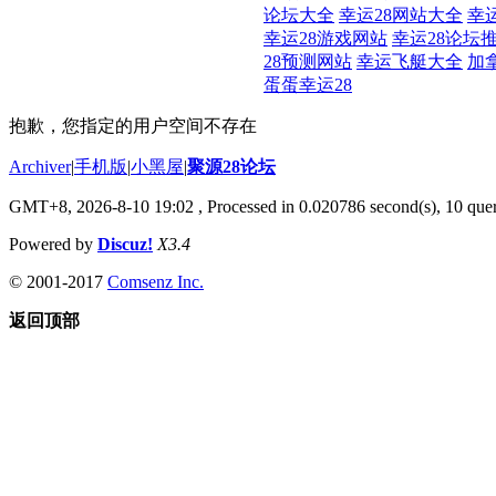
论坛大全
幸运28网站大全
幸
幸运28游戏网站
幸运28论坛
28预测网站
幸运飞艇大全
加
蛋蛋幸运28
抱歉，您指定的用户空间不存在
Archiver
|
手机版
|
小黑屋
|
聚源28论坛
GMT+8, 2026-8-10 19:02
, Processed in 0.020786 second(s), 10 quer
Powered by
Discuz!
X3.4
© 2001-2017
Comsenz Inc.
返回顶部