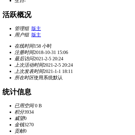
生日
-
活跃概况
管理组
版主
用户组
版主
在线时间
158 小时
注册时间
2018-10-31 15:06
最后访问
2021-2-5 20:24
上次活动时间
2021-2-5 20:24
上次发表时间
2021-1-1 18:11
所在时区
使用系统默认
统计信息
已用空间
0 B
积分
3934
威望
0
金钱
3270
贡献
0