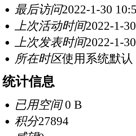
最后访问
2022-1-30 10:
上次活动时间
2022-1-30
上次发表时间
2022-1-30
所在时区
使用系统默认
统计信息
已用空间
0 B
积分
27894