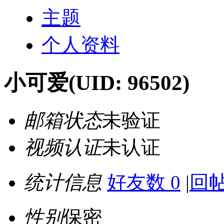
主题
个人资料
小可爱
(UID: 96502)
邮箱状态
未验证
视频认证
未认证
统计信息
好友数 0
|
回帖
性别
保密