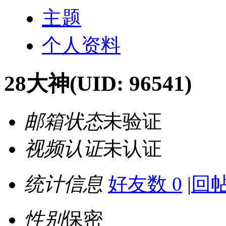
主题
个人资料
28大神
(UID: 96541)
邮箱状态
未验证
视频认证
未认证
统计信息
好友数 0
|
回帖
性别
保密