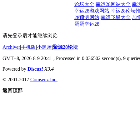
论坛大全
幸运28网站大全
幸
幸运28游戏网站
幸运28论坛
28预测网站
幸运飞艇大全
加
蛋蛋幸运28
请先登录后才能继续浏览
Archiver
|
手机版
|
小黑屋
|
聚源28论坛
GMT+8, 2026-8-9 20:41
, Processed in 0.036502 second(s), 9 queries
Powered by
Discuz!
X3.4
© 2001-2017
Comsenz Inc.
返回顶部