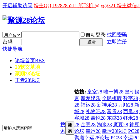
开启辅助访问
坛主QQ:1928285511 纸飞机:@jygg321 坛主微信:L
找回密码
自动登录
密码
立即注册
登录
快捷导航
论坛首页
BBS
28软文基地
聚顺28论坛
王者28论坛
热搜:
皇室28
唯一博28
皇朝娱
京
新梦娱乐
全民棋牌
数字28
28
福运28
新神乐28
万顺28
新
城28
礼物吧28
富贵28
西瓜28
客城28
鑫悦28
东盛28
虾米28
搜
28
金豆28
淘米28
魔豆28
神豆
搜
索
索
论坛
幸运28
幸运28论坛
PC28
聚顺幸运28论坛
PC28
幸运PC