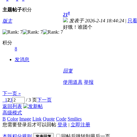
主题
帖子
积分
#
21
发表于 2026-2-14 18:44:24
|
只
版主
好饿！谁团个
积分
8
发消息
回复
使用道具
举报
下一页 »
1
2
3
/ 3 页
下一页
返回列表
高级模式
B
Color
Image
Link
Quote
Code
Smilies
您需要登录后才可以回帖
登录
|
立即注册
本版积分规则
回帖后跳转到最后一页
发表回复