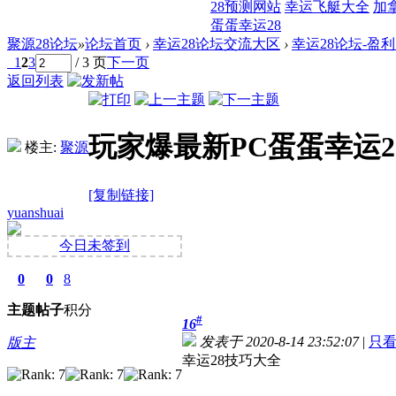
28预测网站
幸运飞艇大全
加
蛋蛋幸运28
聚源28论坛
»
论坛首页
›
幸运28论坛交流大区
›
幸运28论坛-盈
1
2
3
/ 3 页
下一页
返回列表
玩家爆最新PC蛋蛋幸运
楼主:
聚源
[复制链接]
yuanshuai
今日未签到
0
0
8
主题
帖子
积分
#
16
发表于 2020-8-14 23:52:07
|
只
版主
幸运28技巧大全