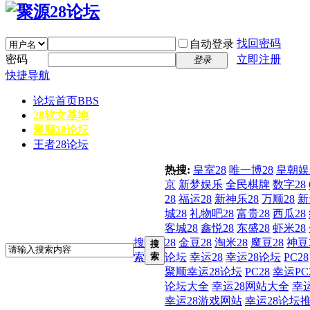
找回密码
自动登录
密码
立即注册
登录
快捷导航
论坛首页
BBS
28软文基地
聚顺28论坛
王者28论坛
热搜:
皇室28
唯一博28
皇朝娱
京
新梦娱乐
全民棋牌
数字28
28
福运28
新神乐28
万顺28
新
城28
礼物吧28
富贵28
西瓜28
客城28
鑫悦28
东盛28
虾米28
搜
28
金豆28
淘米28
魔豆28
神豆
搜
索
索
论坛
幸运28
幸运28论坛
PC28
聚顺幸运28论坛
PC28
幸运PC
论坛大全
幸运28网站大全
幸
幸运28游戏网站
幸运28论坛