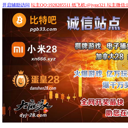
开启辅助访问
坛主QQ:1928285511 纸飞机:@jygg321 坛主微信:L