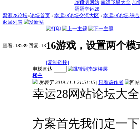
28预测网站
幸运飞艇大全
加
蛋蛋幸运28
聚源28论坛
»
论坛首页
›
幸运28论坛交流大区
›
幸运28论坛-综
返回列表
16游戏，设置两个模
查看:
18539
|
回复:
13
[复制链接]
电梯直达
楼主
发表于 2019-11-1 21:51:15
|
只看该作者
幸运28网站论坛大全
方案首先我们定一下