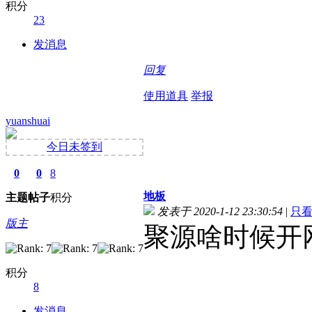
积分
23
发消息
回复
使用道具
举报
yuanshuai
今日未签到
0
0
8
地板
主题
帖子
积分
发表于 2020-1-12 23:30:54
|
只
版主
聚源啥时候开
积分
8
发消息