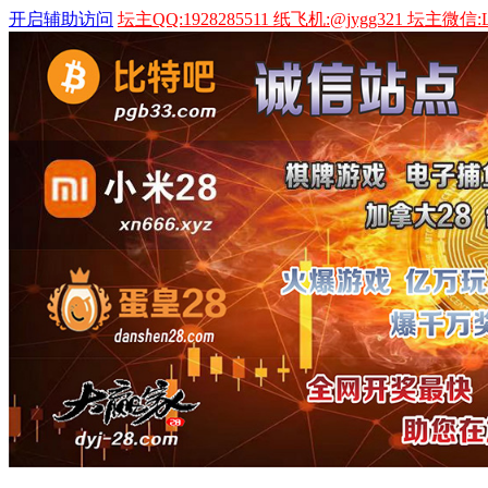
开启辅助访问
坛主QQ:1928285511 纸飞机:@jygg321 坛主微信:L