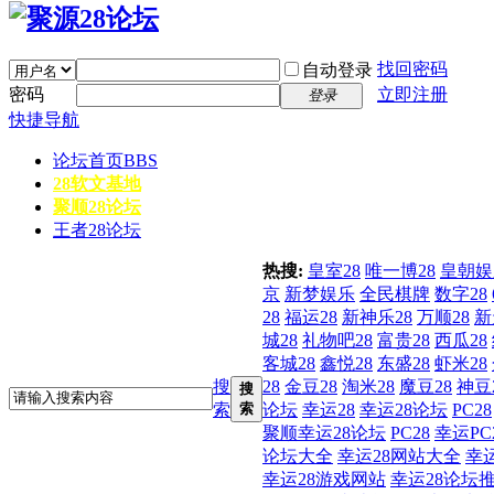
找回密码
自动登录
密码
立即注册
登录
快捷导航
论坛首页
BBS
28软文基地
聚顺28论坛
王者28论坛
热搜:
皇室28
唯一博28
皇朝娱
京
新梦娱乐
全民棋牌
数字28
28
福运28
新神乐28
万顺28
新
城28
礼物吧28
富贵28
西瓜28
客城28
鑫悦28
东盛28
虾米28
搜
28
金豆28
淘米28
魔豆28
神豆
搜
索
索
论坛
幸运28
幸运28论坛
PC28
聚顺幸运28论坛
PC28
幸运PC
论坛大全
幸运28网站大全
幸
幸运28游戏网站
幸运28论坛