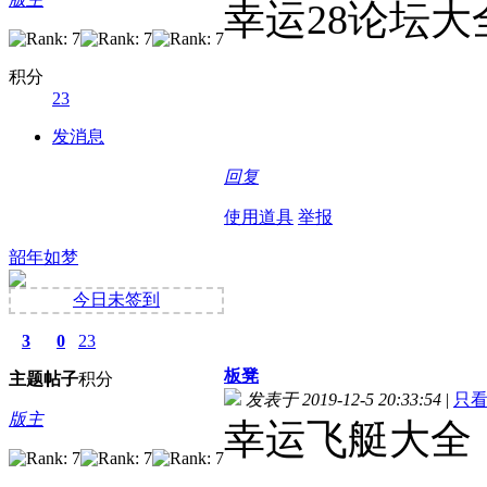
幸运28论坛大
积分
23
发消息
回复
使用道具
举报
韶年如梦
今日未签到
3
0
23
板凳
主题
帖子
积分
发表于 2019-12-5 20:33:54
|
只
版主
幸运飞艇大全