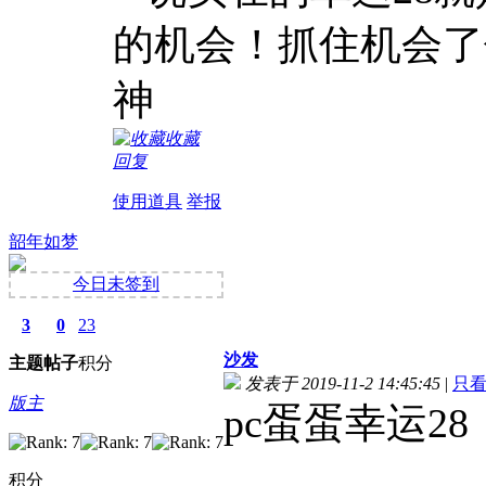
的机会！抓住机会了
神
收藏
回复
使用道具
举报
韶年如梦
今日未签到
3
0
23
沙发
主题
帖子
积分
发表于 2019-11-2 14:45:45
|
只
版主
pc蛋蛋幸运28
积分