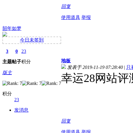
回复
使用道具
举报
韶年如梦
今日未签到
3
0
23
地板
主题
帖子
积分
发表于 2019-11-19 07:28:40
|
只
版主
幸运28网站评
积分
23
发消息
回复
使用道具
举报