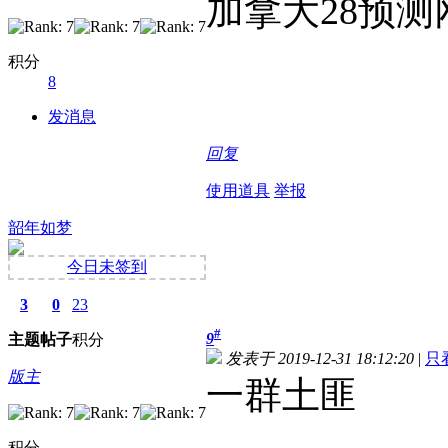
加拿大28预测
积分
8
发消息
回复
使用道具
举报
韶年如梦
今日未签到
3
0
23
#
9
主题
帖子
积分
发表于 2019-12-31 18:12:20
|
只
版主
一群土匪
积分