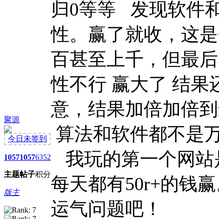
归0等等 发现软件
性。赢了就收，这是
百甚至上千，但最后
性不行 赢大了 结
意，结果加倍加倍
聚源
算法和软件都不是万
今日未签到
我玩的第一个网站是
1057
1057
6352
主题
帖子
积分
每天都有50r+的
版主
运气问题吧！