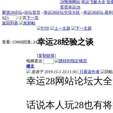
28预测网站
幸运飞艇大全
加
蛋蛋幸运28
聚源28论坛
»
论坛首页
›
幸运28论坛交流大区
›
幸运28论坛-盈
1
2
/ 2 页
下一页
返回列表
幸运28经验之谈
查看:
15869
|
回复:
24
[复制链接]
电梯直达
楼主
发表于 2019-11-1 23:11:56
|
只看该作者
幸运28网站论坛大全
话说本人玩28也有