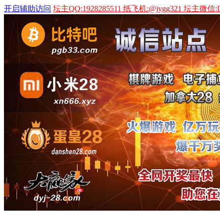
开启辅助访问
坛主QQ:1928285511 纸飞机:@jygg321 坛主微信:L