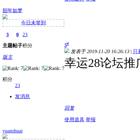
韶年如梦
今日未签到
3
0
23
#
5
主题
帖子
积分
发表于 2019-11-20 16:26:13
|
只
版主
幸运28论坛推
积分
23
发消息
回复
使用道具
举报
yuanshuai