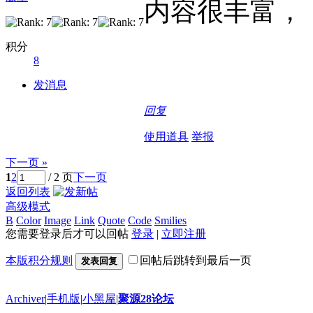
内容很丰富，
积分
8
发消息
回复
使用道具
举报
下一页 »
1
2
/ 2 页
下一页
返回列表
高级模式
B
Color
Image
Link
Quote
Code
Smilies
您需要登录后才可以回帖
登录
|
立即注册
本版积分规则
回帖后跳转到最后一页
发表回复
Archiver
|
手机版
|
小黑屋
|
聚源28论坛