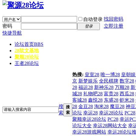
找回密码
自动登录
密码
立即注册
登录
快捷导航
论坛首页
BBS
28软文基地
聚顺28论坛
王者28论坛
热搜:
皇室28
唯一博28
皇朝娱
京
新梦娱乐
全民棋牌
数字28
28
福运28
新神乐28
万顺28
新
城28
礼物吧28
富贵28
西瓜28
客城28
鑫悦28
东盛28
虾米28
搜
28
金豆28
淘米28
魔豆28
神豆
搜
索
索
论坛
幸运28
幸运28论坛
PC28
聚顺幸运28论坛
PC28
幸运PC
论坛大全
幸运28网站大全
幸
幸运28游戏网站
幸运28论坛