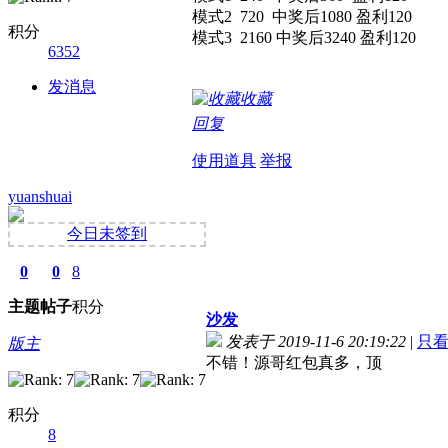
模式2 720 中奖后1080 盈利120
积分
模式3 2160 中奖后3240 盈利120
6352
发消息
收藏
回复
使用道具
举报
yuanshuai
今日未签到
0
0
8
主题
帖子
积分
沙发
发表于 2019-11-6 20:19:22
|
只
版主
不错！源哥红包真多，顶
积分
8