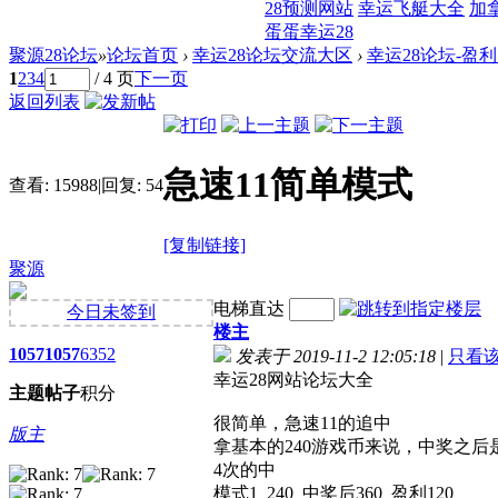
28预测网站
幸运飞艇大全
加
蛋蛋幸运28
聚源28论坛
»
论坛首页
›
幸运28论坛交流大区
›
幸运28论坛-盈
1
2
3
4
/ 4 页
下一页
返回列表
急速11简单模式
查看:
15988
|
回复:
54
[复制链接]
聚源
电梯直达
今日未签到
楼主
1057
1057
6352
发表于 2019-11-2 12:05:18
|
只看
幸运28网站论坛大全
主题
帖子
积分
很简单，急速11的追中
版主
拿基本的240游戏币来说，中奖之后是
4次的中
模式1 240 中奖后360 盈利120