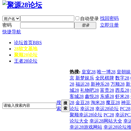
找回密码
自动登录
密码
立即注册
登录
快捷导航
论坛首页
BBS
28软文基地
聚顺28论坛
王者28论坛
热搜:
皇室28
唯一博28
皇朝娱
京
新梦娱乐
全民棋牌
数字28
28
福运28
新神乐28
万顺28
新
城28
礼物吧28
富贵28
西瓜28
客城28
鑫悦28
东盛28
虾米28
搜
28
金豆28
淘米28
魔豆28
神豆
搜
索
索
论坛
幸运28
幸运28论坛
PC28
聚顺幸运28论坛
PC28
幸运PC
论坛大全
幸运28网站大全
幸
幸运28游戏网站
幸运28论坛