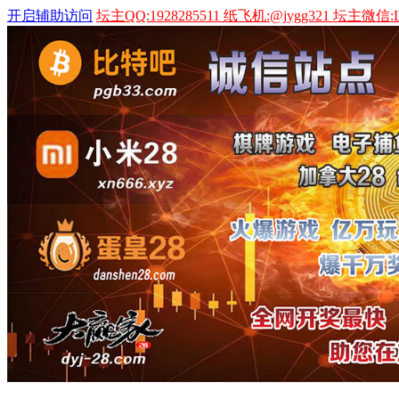
开启辅助访问
坛主QQ:1928285511 纸飞机:@jygg321 坛主微信:L