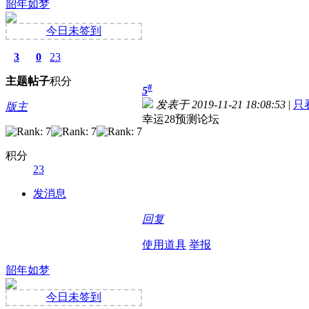
韶年如梦
今日未签到
3
0
23
主题
帖子
积分
#
5
发表于 2019-11-21 18:08:53
|
只
版主
幸运28预测论坛
积分
23
发消息
回复
使用道具
举报
韶年如梦
今日未签到