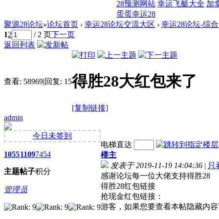
28预测网站
幸运飞艇大全
加
蛋蛋幸运28
聚源28论坛
»
论坛首页
›
幸运28论坛交流大区
›
幸运28论坛-综
1
2
/ 2 页
下一页
返回列表
得胜28大红包来了
查看:
58969
|
回复:
15
[复制链接]
admin
今日未签到
电梯直达
1055
1109
7454
楼主
发表于 2019-11-19 14:04:36
|
只
主题
帖子
积分
感谢论坛每一位大佬支持得胜28
得胜28红包链接
管理员
抢现金红包链接：
游客，如果您要查看本帖隐藏内容