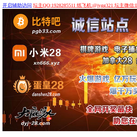
开启辅助访问
坛主QQ:1928285511 纸飞机:@jygg321 坛主微信:L