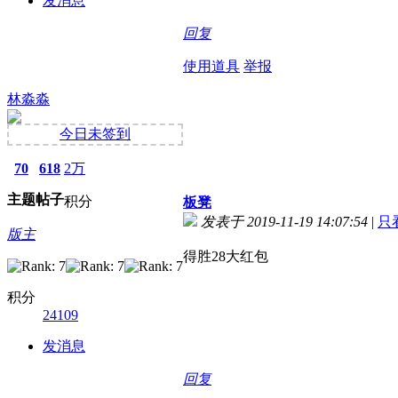
发消息
回复
使用道具
举报
林淼淼
今日未签到
70
618
2万
主题
帖子
积分
板凳
发表于 2019-11-19 14:07:54
|
只
版主
得胜28大红包
积分
24109
发消息
回复