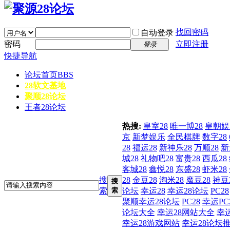
找回密码
自动登录
密码
立即注册
登录
快捷导航
论坛首页
BBS
28软文基地
聚顺28论坛
王者28论坛
热搜:
皇室28
唯一博28
皇朝娱
京
新梦娱乐
全民棋牌
数字28
28
福运28
新神乐28
万顺28
新
城28
礼物吧28
富贵28
西瓜28
客城28
鑫悦28
东盛28
虾米28
搜
28
金豆28
淘米28
魔豆28
神豆
搜
索
索
论坛
幸运28
幸运28论坛
PC28
聚顺幸运28论坛
PC28
幸运PC
论坛大全
幸运28网站大全
幸
幸运28游戏网站
幸运28论坛