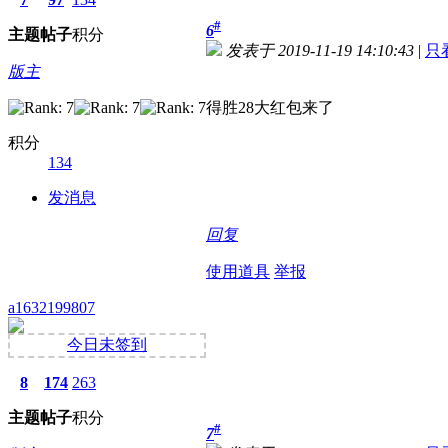
#
6
主题
帖子
积分
发表于 2019-11-19 14:10:43
|
只
版主
得胜28大红包来了
积分
134
发消息
回复
使用道具
举报
a1632199807
今日未签到
8
174
263
主题
帖子
积分
#
7